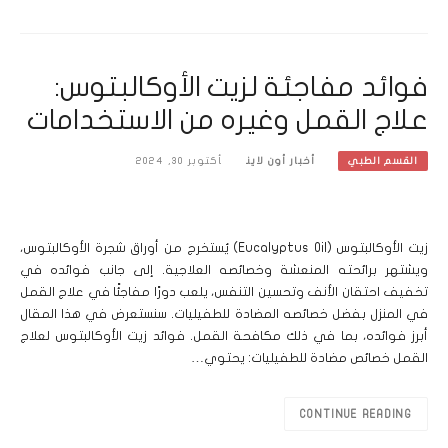
فوائد مفاجئة لزيت الأوكالبتوس:
علاج القمل وغيره من الاستخدامات
أخبار أون لاين
أكتوبر 30, 2024
القسم الطبي
زيت الأوكالبتوس (Eucalyptus Oil) يُستخرج من أوراق شجرة الأوكالبتوس،
ويشتهر برائحته المنعشة وخصائصه العلاجية. إلى جانب فوائده في
تخفيف احتقان الأنف وتحسين التنفس، يلعب دورًا مفاجئًا في علاج القمل
في المنزل بفضل خصائصه المضادة للطفيليات. سنستعرض في هذا المقال
أبرز فوائده، بما في ذلك مكافحة القمل. فوائد زيت الأوكالبتوس لعلاج
القمل خصائص مضادة للطفيليات: يحتوي…
CONTINUE READING