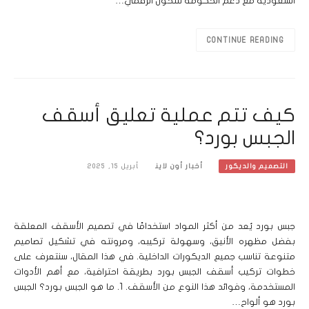
السعودية مع دعم الحكومة للتحول الرقمي…
CONTINUE READING
كيف تتم عملية تعليق أسقف
الجبس بورد؟
أخبار أون لاين
أبريل 15, 2025
التصميم والديكور
جبس بورد يُعد من أكثر المواد استخدامًا في تصميم الأسقف المعلقة
بفضل مظهره الأنيق، وسهولة تركيبه، ومرونته في تشكيل تصاميم
متنوعة تناسب جميع الديكورات الداخلية. في هذا المقال، سنتعرف على
خطوات تركيب أسقف الجبس بورد بطريقة احترافية، مع أهم الأدوات
المستخدمة، وفوائد هذا النوع من الأسقف. 1. ما هو الجبس بورد؟ الجبس
بورد هو ألواح…