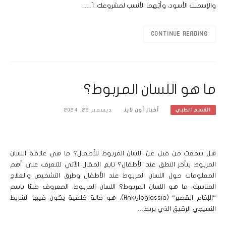
والإسمنت الأسود، وأيّهما الأنسب لمشروعك. 1….
CONTINUE READING
ما هو اللسان المربوط؟
أخبار أون لاين
ديسمبر 26, 2024
القسم الطبي
هل سمعت من قبل عن اللسان المربوط للأطفال؟ ما هي علاقة اللسان
المربوط بتأخر النطق عند الأطفال؟ تابع المقال الآتي للتعرف على أهم
المعلومات حول اللسان المربوط عند الأطفال وطرق التشخيص والعلاج
المناسبة. ما هو اللسان المربوط؟ اللسان المربوط، المعروف طبيًا باسم
“اللِجَام القصير“ (Ankyloglossia)، هو حالة خلقية يكون فيها الشريط
النسيجي الرقيق الذي يربط…