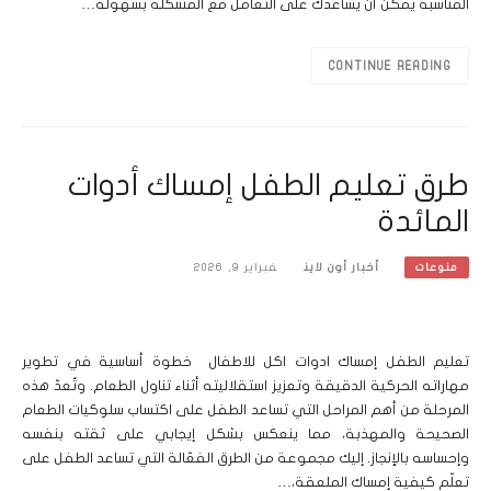
المناسبة يمكن أن يساعدك على التعامل مع المشكلة بسهولة…
CONTINUE READING
طرق تعليم الطفل إمساك أدوات
المائدة
أخبار أون لاين
فبراير 9, 2026
منوعات
تعليم الطفل إمساك ادوات اكل للاطفال خطوة أساسية في تطوير
مهاراته الحركية الدقيقة وتعزيز استقلاليته أثناء تناول الطعام. وتُعدّ هذه
المرحلة من أهم المراحل التي تساعد الطفل على اكتساب سلوكيات الطعام
الصحيحة والمهذبة، مما ينعكس بشكل إيجابي على ثقته بنفسه
وإحساسه بالإنجاز. إليك مجموعة من الطرق الفعّالة التي تساعد الطفل على
تعلّم كيفية إمساك الملعقة،…