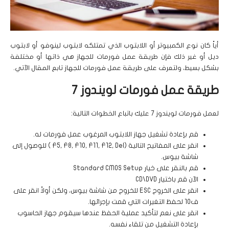
أياً كان نوع الكمبيوتر أو اللابتوب الذي تمتلكه لابتوب لينوفو أو لابتوب
ديل أو غير ذلك فإن طريقة عمل فورمات للجهاز هي ذاتها أو مختلفة
بشكل بسيط، ولتعرف على طريقة عمل فورمات للجهاز تابع المقال الآتي.
طريقة عمل فورمات لويندوز 7
لعمل فورمات لويندوز 7 عليك باتباع الخطوات التالية:
قم بإعادة تشغيل جهاز اللابتوب المرغوب عمل فورمات له.
انقر على المفاتيح التالية (F5, F8, F10, F11, F12, Del ) للوصول إلى
شاشة بيوس.
قم بالنقر على خيار Standard CMOS Setup
الآن قم باختيار CD\DVD
انقر على الخروج ESC للخروج من شاشة بيوس، ولكن أولاً انقر على
ف10 لحفظ التغيرات التي قمت بإجرائها.
انقر على نعم لتأكيد عملية الحفظ عندها سيقوم جهاز الحاسوب
بإعادة التشغيل من تلقاء نفسه.