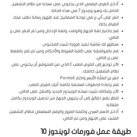
أدخل القرص الرقمي الذي يحتوي على نسخة من نظام التشغيل
الخاص بك وهو ويندوز 7 في هذه الحالة.
انقر على أي زر في لوحة المفاتيح عند ظهور رسالة تطلب منك
القيام بذلك.
قم باختيار لغة الجهاز والوقت، ولغة الإدخال ومن ثم النقر على زر
التالي.
ستظهر لك شاشة تفيد ضرورة تثبيت المحتوى.
قم بالموافقة على كافة الشروط والأحكام ومن ثم قم بالضغط
على زر التالي.
الآن توجع إلى القرص الصلب C الذي من المتوقع أن يحتوي على
نظام التشغيل خاصتك.
انقر بزر الفأرة الأيسر واختار Format
قم بإعادة الخطوات السابقة لكافة أجزاء القرص الصلب.
الآن بإمكانك تثبيت نسخة الويندوز الجديد والنقل على التالي.
انتظر بضع دقائق إلى أن ينتهي الجهاز من تحميل الويندوز بكامل
ملفاته.
أدخل الاسم السري وكلمة المرور والرقم التسلسلي لنظام التشغيل
المثبت على الجهاز ومن ثم التالي.
طريقة عمل فورمات لويندوز 10